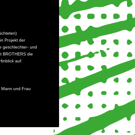
üchteten)
n Projekt der
e geschlechter- und
ützt BROTHERS die
inblick auf:
n Mann und Frau