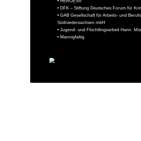
•
HEROES®
•
DFK – Stiftung Deutsches Forum für Kri
•
GAB Gesellschaft für Arbeits- und Beruf
Südniedersachsen mbH
•
Jugend- und Flüchtlingsarbeit Hann. M
•
Mannigfaltig