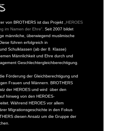
tzer von BROTHERS ist das Projekt
„HEROES
ng im Namen der Ehre“
. Seit 2007 bildet
ge männliche, überwiegend muslimische
iese führen erfolgreich in
und Schulklassen (ab der 8. Klasse)
emen Männlichkeit und Ehre durch und
gagement Geschlechtergleichberechtigung.
t die Förderung der Gleichberechtigung und
jungen Frauen und Männern. BROTHERS
nsatz der HEROES und wird über den
lauf hinweg von den HEROES-
gleitet. Während HEROES vor allem
iärer Migrationsgeschichte in den Fokus
OTHERS diesen Ansatz um die Gruppe der
chen.