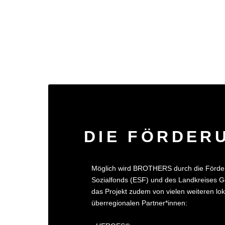
DIE FÖRDER
Möglich wird BROTHERS durch die Förde
Sozialfonds (ESF) und des Landkreises Gö
das Projekt zudem von vielen weiteren lo
überregionalen Partner*innen: