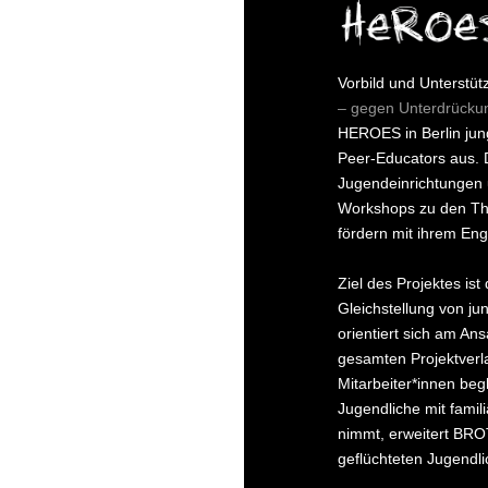
Vorbild und Unterstü
– gegen Unterdrücku
HEROES in Berlin jun
Peer-Educators aus. D
Jugendeinrichtungen 
Workshops zu den Th
fördern mit ihrem En
Ziel des Projektes is
Gleichstellung von 
orientiert sich am A
gesamten Projektver
Mitarbeiter*innen be
Jugendliche mit famil
nimmt, erweitert BR
geflüchteten Jugendli